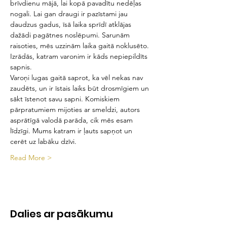
brīvdienu mājā, lai kopā pavadītu nedēļas 
nogali. Lai gan draugi ir pazīstami jau 
daudzus gadus, īsā laika sprīdī atklājas 
dažādi pagātnes noslēpumi. Sarunām 
raisoties, mēs uzzinām laika gaitā noklusēto. 
Izrādās, katram varonim ir kāds nepiepildīts 
sapnis.
Varoņi lugas gaitā saprot, ka vēl nekas nav 
zaudēts, un ir īstais laiks būt drosmīgiem un 
sākt īstenot savu sapni. Komiskiem 
pārpratumiem mijoties ar smeldzi, autors 
asprātīgā valodā parāda, cik mēs esam 
līdzīgi. Mums katram ir ļauts sapņot un 
cerēt uz labāku dzīvi.
Read More >
Dalies ar pasākumu