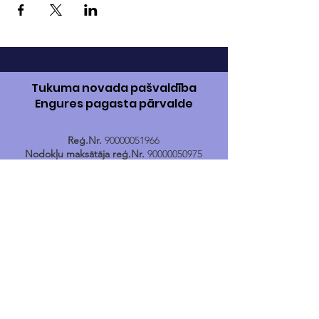
Tukuma novada pašvaldība
Engures pagasta pārvalde
Reģ.Nr.
90000051966
Nodokļu maksātāja reģ.Nr.
90000050975
Adrese:
Jūras iela 85, Engure, Engures
pagasts, Tukuma novads, LV-3113
Banka:
AS „Swedbank”
Kods:
HABALV22
Konts:
LV17HABA0001402040731
Tālr.
24400167
E-pasts:
engure@tukums.lv
E-adrese E-rēķinu saņemšanai:
_DEFAULT@90000051966
Engures Tūrisma informācijas