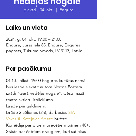
nedēļas nogale"
piektd., 04. okt.
  |  
Engure
Laiks un vieta
2024. g. 04. okt. 19:00 – 21:00
Engure, Jūras iela 85, Engure, Engures
pagasts, Tukuma novads, LV-3113, Latvia
Par pasākumu
04.10.  plkst. 19:00 Engures kultūras namā 
būs iespēja skatīt autora Norma Fostera 
izrādi "Garā nedēļas nogale", Cēsu mazā 
teātra aktieru izpildījumā.
Izrāde pie galdiņiem.
Izrāde 2 cēlienos (2h), darbosies 
SIA 
Vāverīši. Kafejnīca Apsīte
 bufete.
Komēdija par diviem precētiem pāriem 40+.
Stāsts par četriem draugiem, kuri satiekas 