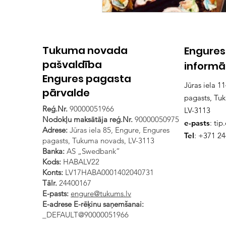
Tukuma novada
Engures
pašvaldība
informā
Engures pagasta
Jūras iela 1
pārvalde
pagasts, Tu
Reģ.Nr.
90000051966
LV-3113
Nodokļu maksātāja reģ.Nr.
90000050975
e-pasts
:
tip
Adrese:
Jūras iela 85, Engure, Engures
Tel
: +371 2
pagasts, Tukuma novads, LV-3113
Banka:
AS „Swedbank”
Kods:
HABALV22
Konts:
LV17HABA0001402040731
Tālr.
24400167
E-pasts:
engure@tukums.lv
E-adrese E-rēķinu saņemšanai:
_DEFAULT@90000051966