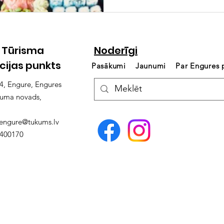
 Tūrisma
Noderīgi
cijas punkts
Pasākumi
Jaunumi
Par Engures
14, Engure, Engures
kuma novads,
.engure@tukums.lv
4400170