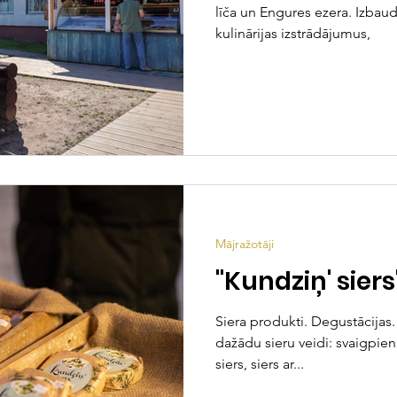
līča un Engures ezera. Izbau
kulinārijas izstrādājumus,
Mājražotāji
"Kundziņ' siers
Siera produkti. Degustācijas
dažādu sieru veidi: svaigpiena
siers, siers ar...