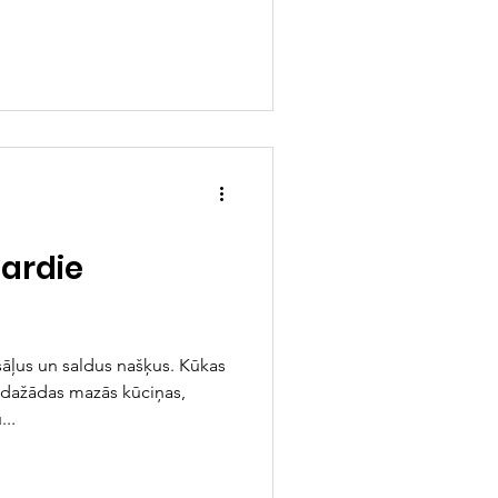
Gardie
āļus un saldus našķus. Kūkas
 dažādas mazās kūciņas,
..