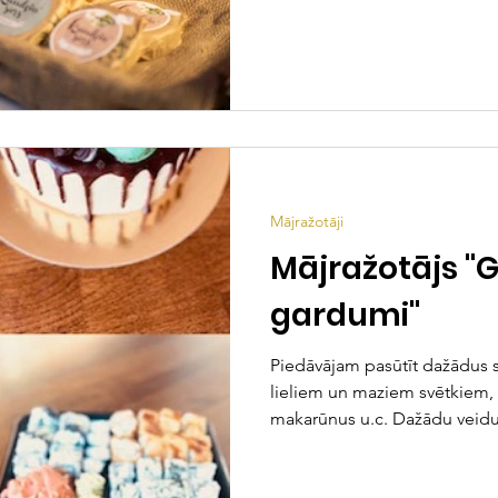
Mājražotāji
Mājražotājs "
gardumi"
Piedāvājam pasūtīt dažādus s
lieliem un maziem svētkiem,
makarūnus u.c. Dažādu veidu.