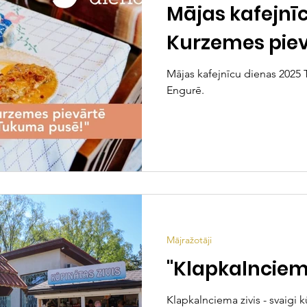
Mājas kafejnī
Kurzemes piev
Mājas kafejnīcu dienas 2025 
Engurē.
Mājražotāji
"Klapkalnciema
Klapkalnciema zivis - svaigi k