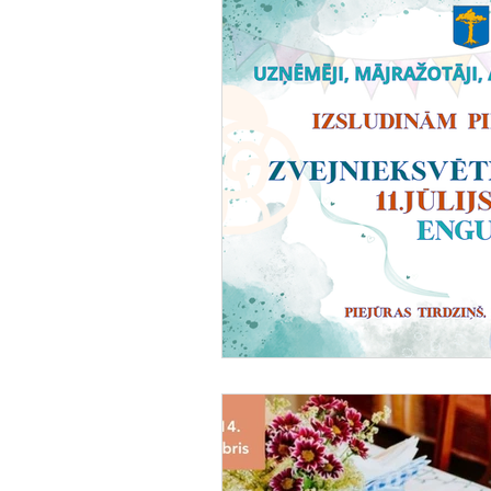
Pulciņi un brīvā laika pavadī
Ekskursijas
SPA un labjū
Iedzīvotājiem
Zvejnieki