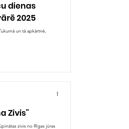
cu dienas
ārē 2025
Tukumā un tā apkārtnē,
 Zivis"
ūpinātas zivis no Rīgas jūras