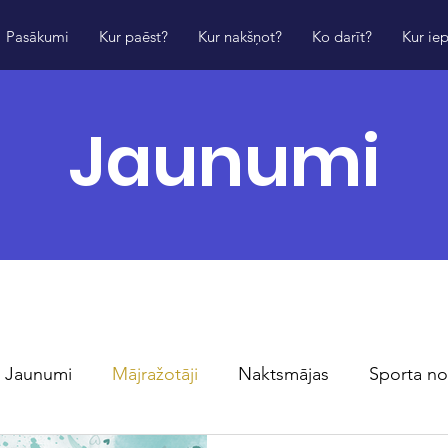
Pasākumi
Kur paēst?
Kur nakšņot?
Ko darīt?
Kur iep
Jaunumi
Jaunumi
Mājražotāji
Naktsmājas
Sporta no