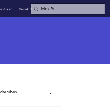
irkties?
Vairāk ▼
darbības