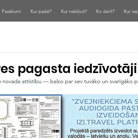
Pasākumi
Kur paēst?
Kur nakšņot?
Ko darīt?
Kur iep
es pagasta iedzīvotāji
su novada attīstību — balso par sev tuvāko un svarīgāko p