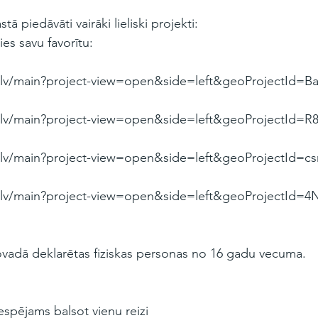
 piedāvāti vairāki lieliski projekti:
lies savu favorītu:
ja.lv/main?project-view=open&side=left&geoProjectId=B
ja.lv/main?project-view=open&side=left&geoProjectId=
ja.lv/main?project-view=open&side=left&geoProjectId=
ja.lv/main?project-view=open&side=left&geoProjectId=4
vadā deklarētas fiziskas personas no 16 gadu vecuma.
iespējams balsot vienu reizi