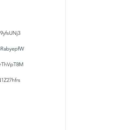
a9yfsUNj3
R8RabyepfW
csrThVpT8M
N1Z27hfrs