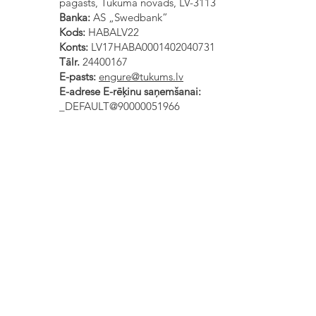
pagasts, Tukuma novads, LV-3113
Banka:
AS „Swedbank”
Kods:
HABALV22
Konts:
LV17HABA0001402040731
Tālr.
24400167
E-pasts:
engure@tukums.lv
E-adrese E-rēķinu saņemšanai:
_DEFAULT@90000051966