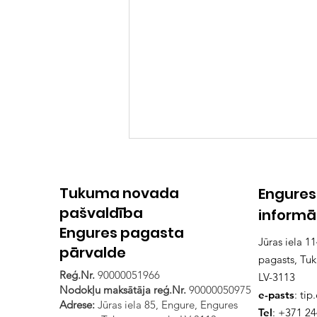
Tukuma novada
Engures
pašvaldība
informā
Engures pagasta
Jūras iela 1
pārvalde
pagasts, Tu
Reģ.Nr.
90000051966
LV-3113
Svarīga informācija
Nodokļu maksātāja reģ.Nr.
90000050975
e-pasts
:
tip
zvejniekiem!
Adrese:
Jūras iela 85, Engure, Engures
Tel
: +371 2