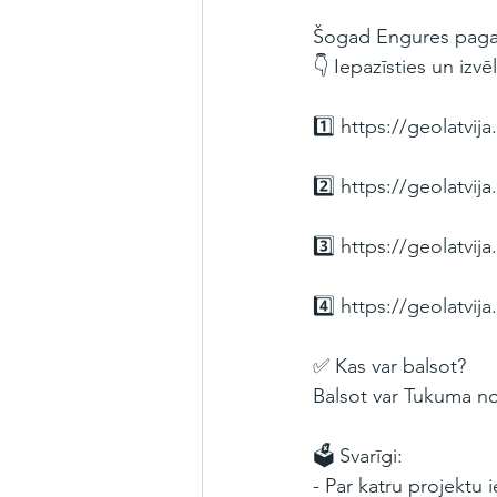
Šogad Engures pagastā
👇 Iepazīsties un izvē
1️⃣ 
https://geolatvi
2️⃣ 
https://geolatvi
3️⃣ 
https://geolatvi
4️⃣ 
https://geolatvi
✅ Kas var balsot?
Balsot var Tukuma no
🗳️ Svarīgi:
- Par katru projektu 