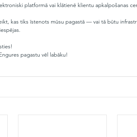
ektroniski platformā vai klātienē klientu apkalpošanas ce
eikt, kas tiks īstenots mūsu pagastā — vai tā būtu infrastr
iespējas.
sties!
ngures pagastu vēl labāku!