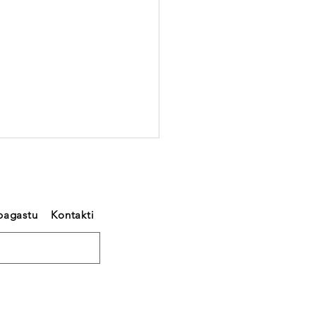
pagastu
Kontakti
inām Engures
sta iedzīvotājus uz