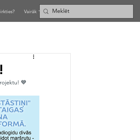
irkties?
Vairāk ▼
!
rojektu! 💙