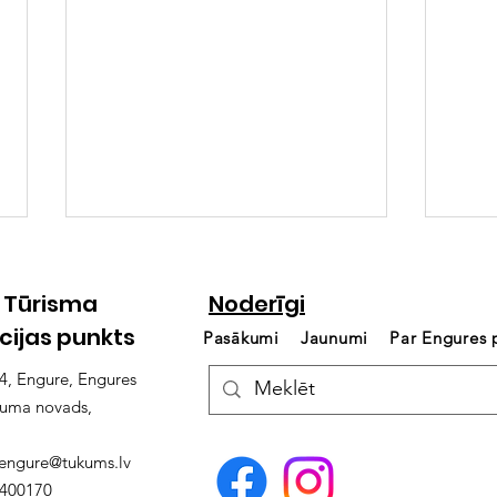
 Tūrisma
Noderīgi
cijas punkts
Pasākumi
Jaunumi
Par Engures
14, Engure, Engures
kuma novads,
INFORMĀCIJA
Aic
.engure@tukums.lv
ZVEJNIEKSVĒTKU
paga
4400170