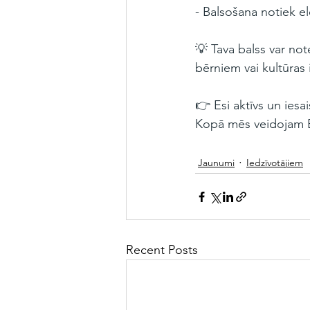
- Balsošana notiek el
💡 Tava balss var not
bērniem vai kultūras 
👉 Esi aktīvs un iesai
Kopā mēs veidojam E
Jaunumi
Iedzīvotājiem
Recent Posts