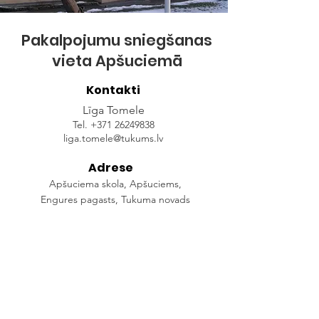
Pakalpojumu sniegšanas
vieta
Apšuciemā
Kontakti
Līga Tomele
Tel.
+371 26249838
liga.tomele@tukums.lv
Adrese
Apšuciema skola, Apšuciems,
Engures pagasts, Tukuma novads
Darba Laiks
P. 12:00 - 18:00
O. 08:00 - 18:00
T. Slēgts
C. Slēgts