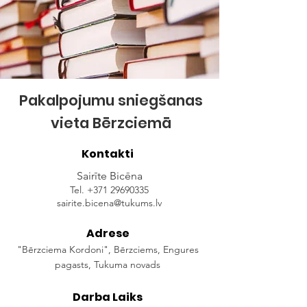
Pakalpojumu sniegšanas
vieta
Bērzciemā
Kontakti
Sairīte Bicēna
Tel.
+371 29690335
sairite.bicena@tukums.lv
Adrese
"Bērzciema Kordoni", Bērzciems, Engures
pagasts, Tukuma novads
Darba Laiks