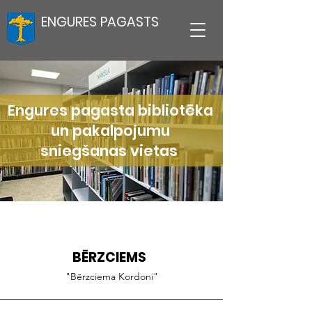
ENGURES PAGASTS
Engures pagasta bibliotēka
un pakalpojumu
sniegšanas vietas
BĒRZCIEMS
"Bērzciema Kordoni"