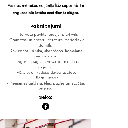
Vasaras mēnešos no jūnija līdz septembrim
Engures bibliotēka sestdienās slēgta.
Pakalpojumi
- Interneta punkts, pieejams arī wifi.
- Grāmatas un nozaru literatūra, periodiskie
žurnāli.
- Dokumentu druka, skenēšana, kopēšana -
pēc cenrāža.
- Engures pagasta novadpētniecības
krājums.
- Mākslas un radošo darbu izstādes.
- Bērnu istaba
- Pieejamas galda spēles, puzles un atpūtas
stūrītis.
Seko: