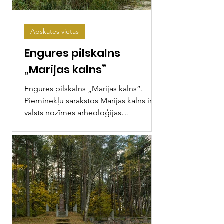
Apskates vietas
Engures pilskalns
„Marijas kalns”
Engures pilskalns „Marijas kalns”.
Pieminekļu sarakstos Marijas kalns ir
valsts nozīmes arheoloģijas
piemineklis. Marijas kalns, saukts...