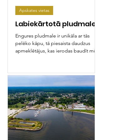
Apskates vietas
Labiekārtotā pludmale
Engures pludmale ir unikāla ar tās
pelēko kāpu, tā piesaista daudzus
apmeklētājus, kas ierodas baudīt mūsu
piekrastei raksturīgo ainavu...