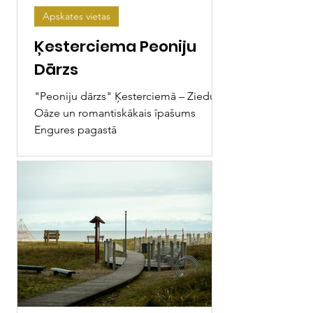
Apskates vietas
Ķesterciema Peoniju
Dārzs
"Peoniju dārzs" Ķesterciemā – Ziedu
Oāze un romantiskākais īpašums
Engures pagastā