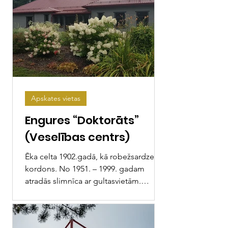
Apskates vietas
Engures “Doktorāts”
(Veselības centrs)
Ēka celta 1902.gadā, kā robežsardzes
kordons. No 1951. – 1999. gadam
atradās slimnīca ar gultasvietām.
Šobrīd ēkā atrodas ģimenes ārsta...