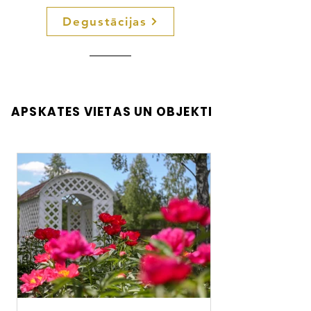
Degustācijas
APSKATES VIETAS UN OBJEKTI
APSKATES VIETAS UN OBJEKTI