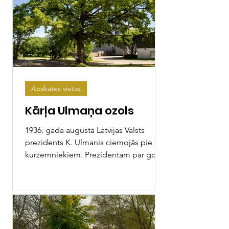
Apskates vietas
Kārļa Ulmaņa ozols
1936. gada augustā Latvijas Valsts
prezidents K. Ulmanis ciemojās pie
kurzemniekiem. Prezidentam par godu
tika iestādīts ozols. Jūras...