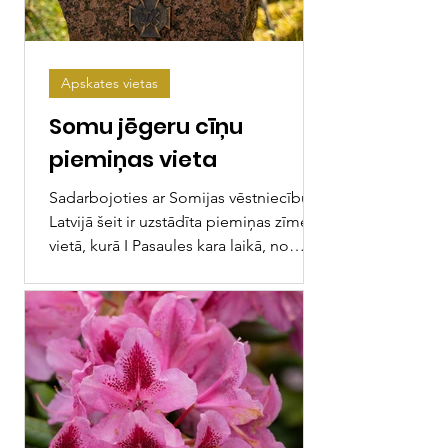
Apskates vietas
Somu jēgeru cīņu
piemiņas vieta
Sadarbojoties ar Somijas vēstniecību
Latvijā šeit ir uzstādīta piemiņas zīme
vietā, kurā I Pasaules kara laikā, no
1916. gada augusta...