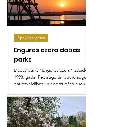
Apskates vietas
Engures ezera dabas
parks
Dabas parks "Engures ezers" izveidots
1998. gadā. Pēc augu un putnu sugu
daudzveidības un apdraudēto sugu
daudzuma, Engures ezera...