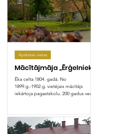
Apskates vietas
Mācītājmāja „Ērģelnieki”
Ēka celta 1804. gadā. No
1899.g.-1902.g. vietējais mācītājs
iekārtoja pagastskolu. 200 gadus vecā
koka guļbūve ar manteļskurstenis ir...