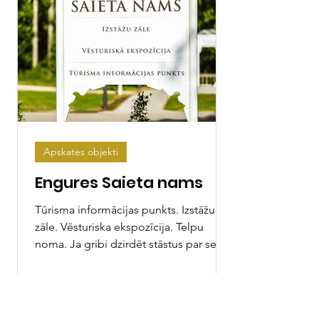
Apskates objekti
Engures Saieta nams
Tūrisma informācijas punkts. Izstāžu
zāle. Vēsturiska ekspozīcija. Telpu
noma. Ja gribi dzirdēt stāstus par seno
Enguri, par zvejnieku...