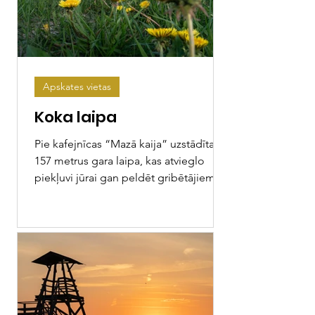
Apskates vietas
Koka laipa
Pie kafejnīcas “Mazā kaija” uzstādīta
157 metrus gara laipa, kas atvieglo
piekļuvi jūrai gan peldēt gribētājiem,
gan ūdens sporta veidu...