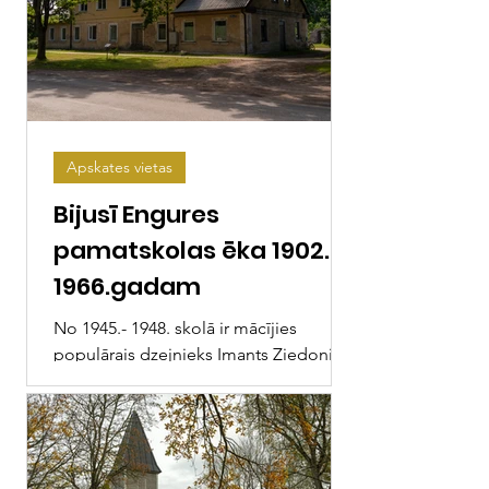
Apskates vietas
Bijusī Engures
pamatskolas ēka 1902. –
1966.gadam
No 1945.- 1948. skolā ir mācījies
populārais dzejnieks Imants Ziedonis.
Jūras iela 77 GPS: 57.159984, 23.229631