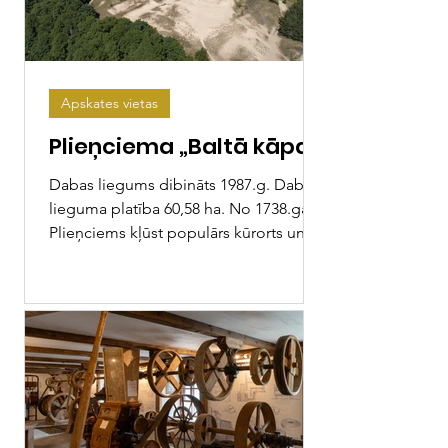
Apskates vietas
Plieņciema „Baltā kāpa”
Dabas liegums dibināts 1987.g. Dabas
lieguma platība 60,58 ha. No 1738.gada
Plieņciems kļūst populārs kūrorts un
kāpas iecienīta...