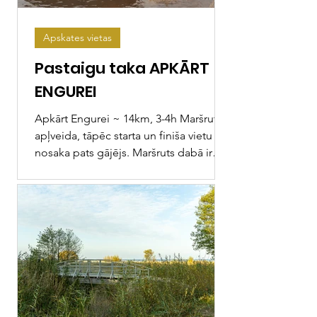
Apskates vietas
Pastaigu taka APKĀRT
ENGUREI
Apkārt Engurei ~ 14km, 3-4h Maršruts ir
apļveida, tāpēc starta un finiša vietu
nosaka pats gājējs. Maršruts dabā ir
marķēts ar krāsu un...