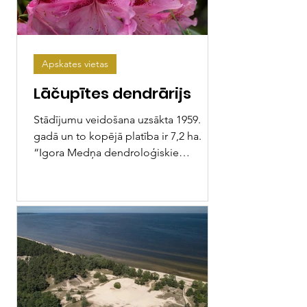
Apskates vietas
Lāčupītes dendrārijs
Stādījumu veidošana uzsākta 1959.
gadā un to kopējā platība ir 7,2 ha.
“Igora Medņa dendroloģiskie
stādījumi” izveidoti kā īpaši...