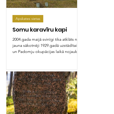
Apskates vietas
Somu karavīru kapi
2004.gada maijā svinīgi tika atklāts no
jauna sākotnēji 1929.gadā uzstādītais
un Padomju okupācijas laikā nojauktais
piemineklis ....