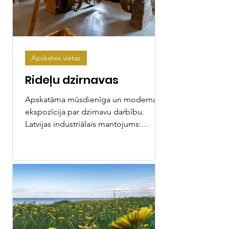
Apskates vietas
Rideļu dzirnavas
Apskatāma mūsdienīga un moderna
ekspozīcija par dzirnavu darbību.
Latvijas industriālais mantojums:
https://rpr.gov.lv/project/industrial...