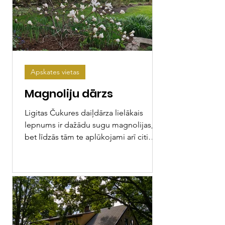
Apskates vietas
Magnoliju dārzs
Ligitas Čukures daiļdārza lielākais
lepnums ir dažādu sugu magnolijas,
bet līdzās tām te aplūkojami arī citi
eksotiski koki un krūmi,...