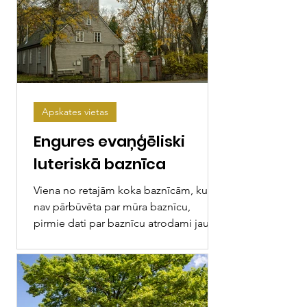
Apskates vietas
Engures evaņģēliski
luteriskā baznīca
Viena no retajām koka baznīcām, kura
nav pārbūvēta par mūra baznīcu,
pirmie dati par baznīcu atrodami jau
1567.gadā. Tel: +371 29177920,...