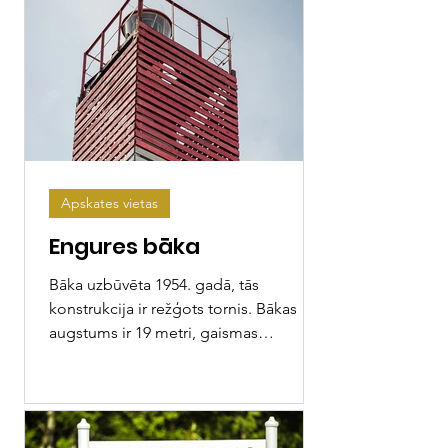
Apskates vietas
Engures bāka
Bāka uzbūvēta 1954. gadā, tās
konstrukcija ir režģots tornis. Bākas
augstums ir 19 metri, gaismas
augstums 26 metri, bet redzamība 15...