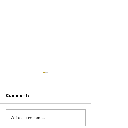
Comments
Engures osta
Write a comment...
Labiekārtotā
pludmale