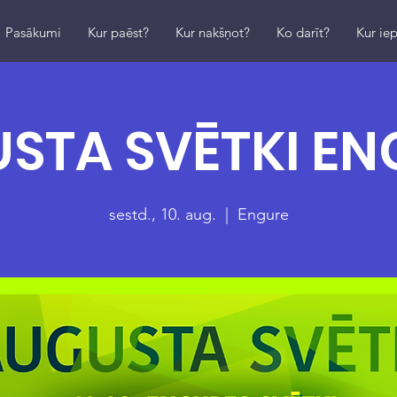
Pasākumi
Kur paēst?
Kur nakšņot?
Ko darīt?
Kur iep
STA SVĒTKI EN
sestd., 10. aug.
  |  
Engure