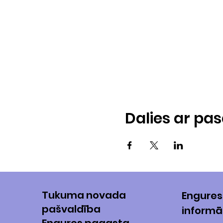
Dalies ar p
Tukuma novada
Engures
pašvaldība
informā