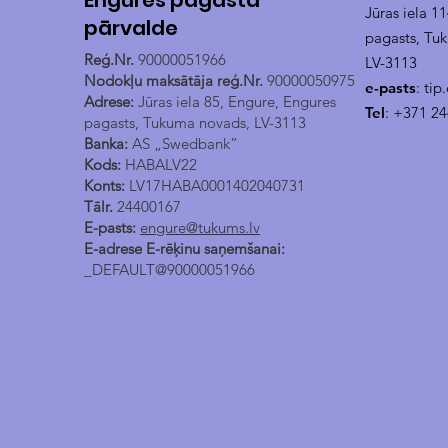
Engures pagasta
Jūras iela 1
pārvalde
pagasts, Tu
Reģ.Nr.
90000051966
LV-3113
Nodokļu maksātāja reģ.Nr.
90000050975
e-pasts
:
tip
Adrese:
Jūras iela 85, Engure, Engures
Tel
: +371 2
pagasts, Tukuma novads, LV-3113
Banka:
AS „Swedbank”
Kods:
HABALV22
Konts:
LV17HABA0001402040731
Tālr.
24400167
E-pasts:
engure@tukums.lv
E-adrese E-rēķinu saņemšanai:
_DEFAULT@90000051966