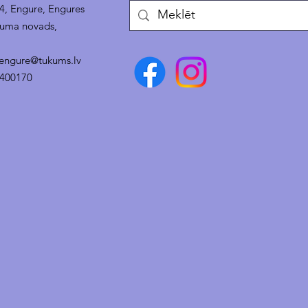
14, Engure, Engures
kuma novads,
.engure@tukums.lv
4400170