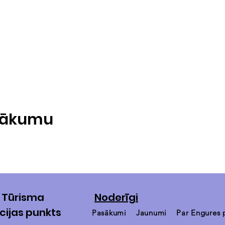
asākumu
 Tūrisma
Noderīgi
cijas punkts
Pasākumi
Jaunumi
Par Engures