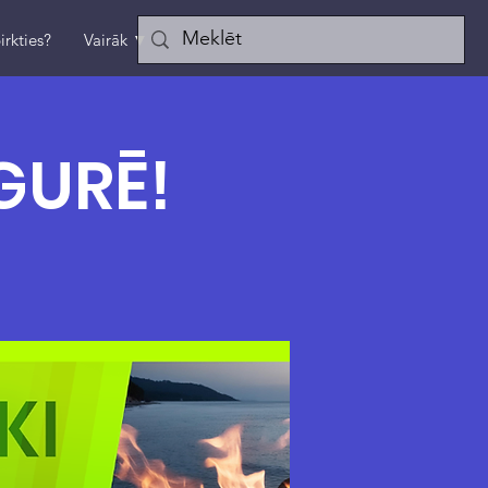
irkties?
Vairāk ▼
GURĒ!