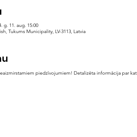
a
. g. 11. aug. 15:00
sh, Tukums Municipality, LV-3113, Latvia
mu
neaizmirstamiem piedzīvojumiem! Detalizēta informācija par ka