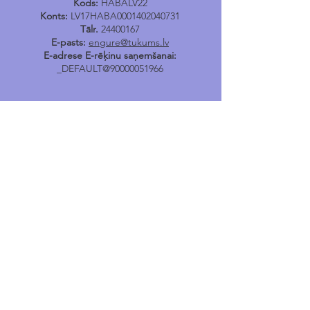
Kods:
HABALV22
Konts:
LV17HABA0001402040731
Tālr.
24400167
E-pasts:
engure@tukums.lv
E-adrese E-rēķinu saņemšanai:
_DEFAULT@90000051966
Engures Tūrisma informācijas
punkts
Jūras iela 114, Engure, Engures pagasts,
Tukuma novads,
LV-3113
e-pasts
:
tip.engure@tukums.lv
Tel
:
+371 24400170
Noderīgi
Pasākumi
Jaunumi
Par Engures
pagastu
Kontakti