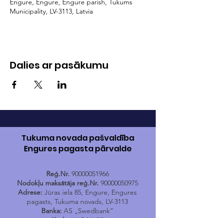
Engure, Engure, Engure parish, Tukums
Municipality, LV-3113, Latvia
Dalies ar pasākumu
Tukuma novada pašvaldība
Engures pagasta pārvalde
Reģ.Nr.
90000051966
Nodokļu maksātāja reģ.Nr.
90000050975
Adrese:
Jūras iela 85, Engure, Engures
pagasts, Tukuma novads, LV-3113
Banka:
AS „Swedbank”