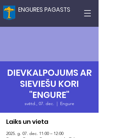
ENGURES PAGASTS
DIEVKALPOJUMS AR
SIEVIEŠU KORI
"ENGURE"
svētd., 07. dec.
  |  
Engure
Laiks un vieta
2025. g. 07. dec. 11:00 – 12:00