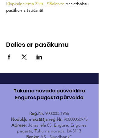
Klapkalnciema Zivis
 , 
SBalance
 par atbalstu 
pasākuma tapšanā!
Dalies ar pasākumu
Tukuma novada pašvaldība
Engures pagasta pārvalde
Reģ.Nr.
90000051966
Nodokļu maksātāja reģ.Nr.
90000050975
Adrese:
Jūras iela 85, Engure, Engures
pagasts, Tukuma novads, LV-3113
Banka:
AS „Swedbank”