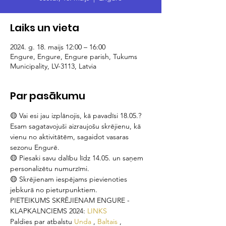
Laiks un vieta
2024. g. 18. maijs 12:00 – 16:00
Engure, Engure, Engure parish, Tukums
Municipality, LV-3113, Latvia
Par pasākumu
🟡 Vai esi jau izplānojis, kā pavadīsi 18.05.? 
Esam sagatavojuši aizraujošu skrējienu, kā 
vienu no aktivitātēm, sagaidot vasaras 
sezonu Engurē.
🟡 Piesaki savu dalību līdz 14.05. un saņem 
personalizētu numurzīmi.
🟡 Skrējienam iespējams pievienoties 
jebkurā no pieturpunktiem.
PIETEIKUMS SKRĒJIENAM ENGURE - 
KLAPKALNCIEMS 2024: 
LINKS
Paldies par atbalstu 
Unda
 , 
Baltais
 , 