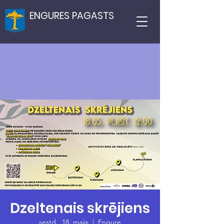
ENGURES PAGASTS
Dzeltenais skrējiens
sestd., 18. maijs
  |  
Engure