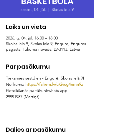
BASKETBOLĀ
sestd., 04. jūl.
  |  
Skolas iela 9
Laiks un vieta
2026. g. 04. jūl. 16:00 – 18:00
Skolas iela 9, Skolas iela 9, Engure, Engures
pagasts, Tukuma novads, LV-3113, Latvia
Par pasākumu
Tiekamies sestdien - Engurē, Skolas ielā 9! 
Nolikums: 
https://failiem.lv/u/2vcg4nmn9z
Pieteikšanās pa tālruni/whats app - 
29991987 (Mārtiņš).
Dalies ar pasākumu