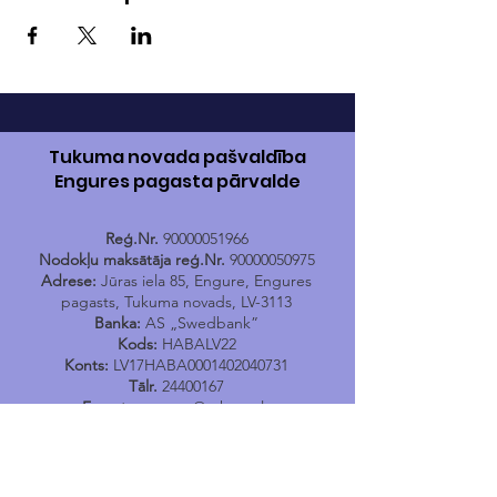
Tukuma novada pašvaldība
Engures pagasta pārvalde
Reģ.Nr.
90000051966
Nodokļu maksātāja reģ.Nr.
90000050975
Adrese:
Jūras iela 85, Engure, Engures
pagasts, Tukuma novads, LV-3113
Banka:
AS „Swedbank”
Kods:
HABALV22
Konts:
LV17HABA0001402040731
Tālr.
24400167
E-pasts:
engure@tukums.lv
E-adrese E-rēķinu saņemšanai:
_DEFAULT@90000051966