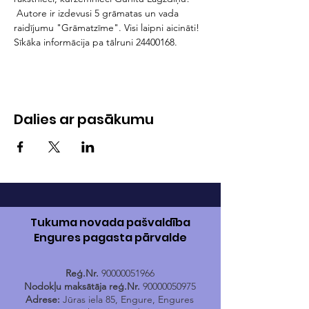
 Autore ir izdevusi 5 grāmatas un vada 
raidījumu "Grāmatzīme". Visi laipni aicināti! 
Sīkāka informācija pa tālruni 24400168.
Dalies ar pasākumu
Tukuma novada pašvaldība
Engures pagasta pārvalde
Reģ.Nr.
90000051966
Nodokļu maksātāja reģ.Nr.
90000050975
Adrese:
Jūras iela 85, Engure, Engures