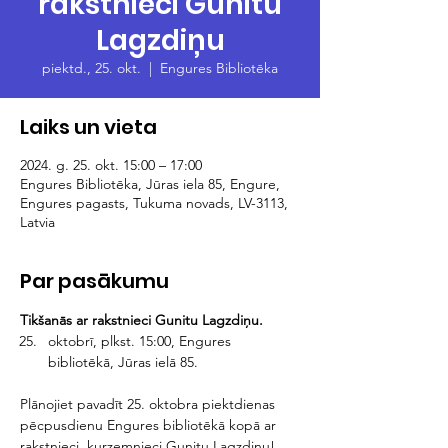
rakstnieci Gunitu
Lagzdiņu
piektd., 25. okt.
  |  
Engures Bibliotēka
Laiks un vieta
2024. g. 25. okt. 15:00 – 17:00
Engures Bibliotēka, Jūras iela 85, Engure,
Engures pagasts, Tukuma novads, LV-3113,
Latvia
Par pasākumu
Tikšanās ar rakstnieci Gunitu Lagzdiņu.
oktobrī, plkst. 15:00, Engures 
bibliotēkā, Jūras ielā 85.
Plānojiet pavadīt 25. oktobra piektdienas 
pēcpusdienu Engures bibliotēkā kopā ar 
rakstnieci, kurzemnieci Gunitu Lagzdiņu! 