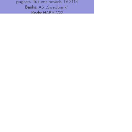
pagasts, Tukuma novads, LV-3113
Banka:
AS „Swedbank”
Kods:
HABALV22
Konts:
LV17HABA0001402040731
Tālr.
24400167
E-pasts:
engure@tukums.lv
E-adrese E-rēķinu saņemšanai:
_DEFAULT@90000051966
Engures Tūrisma informācijas
punkts
Jūras iela 114, Engure, Engures pagasts,
Tukuma novads,
LV-3113
e-pasts
:
tip.engure@tukums.lv
Tel
:
+371 24400170
Noderīgi
Pasākumi
Jaunumi
Par Engures
pagastu