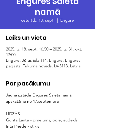
Engures Saieta
namā
ceturtd., 18. sept.
  |  
Engure
Laiks un vieta
2025. g. 18. sept. 16:50 – 2025. g. 31. okt.
17:00
Engure, Jūras iela 114, Engure, Engures
pagasts, Tukuma novads, LV-3113, Latvia
Par pasākumu
Jauna izstāde Engures Saieta namā 
apskatāma no 17.septembra
LĪDZĀS 
Gunta Lante - zīmējums, ogle, audekls
Inta Priede - stikls