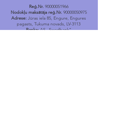
Reģ.Nr.
90000051966
Nodokļu maksātāja reģ.Nr.
90000050975
Adrese:
Jūras iela 85, Engure, Engures
pagasts, Tukuma novads, LV-3113
Banka:
AS „Swedbank”
Kods:
HABALV22
Konts:
LV17HABA0001402040731
Tālr.
24400167
E-pasts:
engure@tukums.lv
E-adrese E-rēķinu saņemšanai:
_DEFAULT@90000051966
Engures Tūrisma informācijas
punkts
Jūras iela 114, Engure, Engures pagasts,
Tukuma novads,
LV-3113
e-pasts
:
tip.engure@tukums.lv
Tel
:
+371 24400170