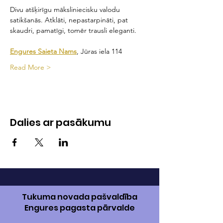
Divu atšķirīgu māksliniecisku valodu 
satikšanās. Atklāti, nepastarpināti, pat 
skaudri, pamatīgi, tomēr trausli eleganti.
Engures Saieta Nams
, Jūras iela 114
Read More >
Dalies ar pasākumu
Tukuma novada pašvaldība
Engures pagasta pārvalde