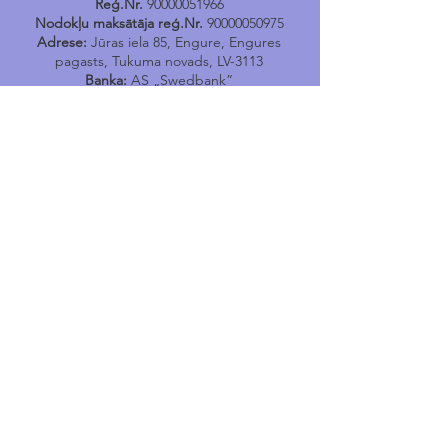
Reģ.Nr.
90000051966
Nodokļu maksātāja reģ.Nr.
90000050975
Adrese:
Jūras iela 85, Engure, Engures
pagasts, Tukuma novads, LV-3113
Banka:
AS „Swedbank”
Kods:
HABALV22
Konts:
LV17HABA0001402040731
Tālr.
24400167
E-pasts:
engure@tukums.lv
E-adrese E-rēķinu saņemšanai:
_DEFAULT@90000051966
Engures Tūrisma informācijas
punkts
Jūras iela 114, Engure, Engures pagasts,
Tukuma novads,
LV-3113
e-pasts
:
tip.engure@tukums.lv
Tel
:
+371 24400170