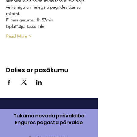
slimnīcā kvēls rokmūzikas fans ir izveidojis 
veiksmīgu un nelegālu pagrīdes džinsu 
ražotni.
Filmas garums: 1h 57min
Izplatītājs: Tasse Film
Read More >
Dalies ar pasākumu
Tukuma novada pašvaldība
Engures pagasta pārvalde