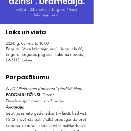
džinsi". Drāmēdija.
svētd., 03. marts
  |  
Engure "Vecā
Mācītājmuiža"
Laiks un vieta
2024. g. 03. marts 18:00
Engure "Vecā Mācītājmuiža", Jūras iela 66,
Engure, Engures pagasts, Tukuma novads,
LV-3113, Latvia
Par pasākumu
NVO "Piekrastes Konvents" 
piedāvā filmu 
PADOMJU DŽINSI. 
Drāma. 
Daudzsēriju filmas 1. un 2. sērija.
Anotācija: 
Septiņdesmito gadu izskaņā – laikā, kad visā 
PSRS ir izvērsta pati sīvākā propaganda pret 
rietumu kultūru – kādā Latvijas psihiatriskajā 