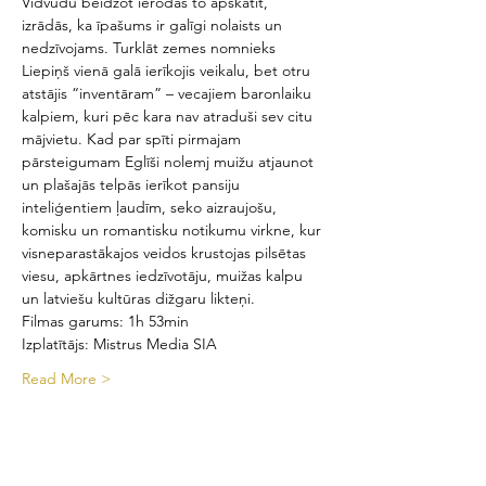
Vidvudu beidzot ierodas to apskatīt, 
izrādās, ka īpašums ir galīgi nolaists un 
nedzīvojams. Turklāt zemes nomnieks 
Liepiņš vienā galā ierīkojis veikalu, bet otru 
atstājis “inventāram” – vecajiem baronlaiku 
kalpiem, kuri pēc kara nav atraduši sev citu 
mājvietu. Kad par spīti pirmajam 
pārsteigumam Eglīši nolemj muižu atjaunot 
un plašajās telpās ierīkot pansiju 
inteliģentiem ļaudīm, seko aizraujošu, 
komisku un romantisku notikumu virkne, kur 
visneparastākajos veidos krustojas pilsētas 
viesu, apkārtnes iedzīvotāju, muižas kalpu 
un latviešu kultūras dižgaru likteņi. 
Filmas garums: 1h 53min
Izplatītājs: Mistrus Media SIA
Read More >