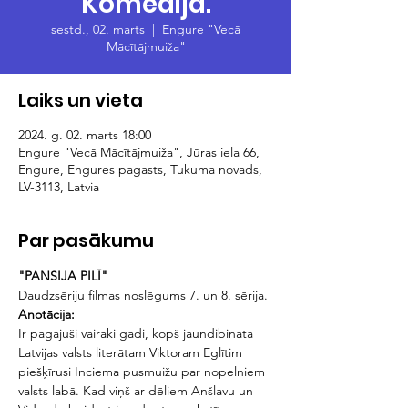
Komēdija.
sestd., 02. marts
  |  
Engure "Vecā
Mācītājmuiža"
Laiks un vieta
2024. g. 02. marts 18:00
Engure "Vecā Mācītājmuiža", Jūras iela 66,
Engure, Engures pagasts, Tukuma novads,
LV-3113, Latvia
Par pasākumu
"PANSIJA PILĪ"
Daudzsēriju filmas noslēgums 7. un 8. sērija.
Anotācija: 
Ir pagājuši vairāki gadi, kopš jaundibinātā 
Latvijas valsts literātam Viktoram Eglītim 
piešķīrusi Inciema pusmuižu par nopelniem 
valsts labā. Kad viņš ar dēliem Anšlavu un 