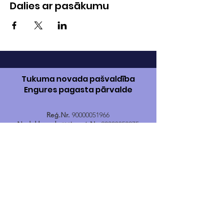
Dalies ar pasākumu
Tukuma novada pašvaldība
Engures pagasta pārvalde
Reģ.Nr.
90000051966
Nodokļu maksātāja reģ.Nr.
90000050975
Adrese:
Jūras iela 85, Engure, Engures
pagasts, Tukuma novads, LV-3113
Banka:
AS „Swedbank”
Kods:
HABALV22
Konts:
LV17HABA0001402040731
Tālr.
24400167
E-pasts:
engure@tukums.lv
E-adrese E-rēķinu saņemšanai:
_DEFAULT@90000051966