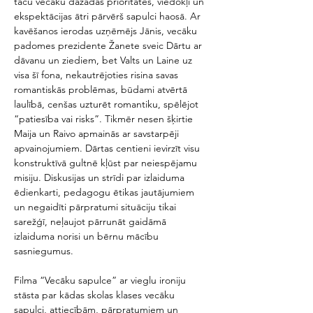
taču vecāku dažādās prioritātes, viedokļi un 
ekspektācijas ātri pārvērš sapulci haosā. Ar 
kavēšanos ierodas uzņēmējs Jānis, vecāku 
padomes prezidente Žanete sveic Dārtu ar 
dāvanu un ziediem, bet Valts un Laine uz 
visa šī fona, nekautrējoties risina savas 
romantiskās problēmas, būdami atvērtā 
laulībā, cenšas uzturēt romantiku, spēlējot 
“patiesība vai risks”. Tikmēr nesen šķirtie 
Maija un Raivo apmainās ar savstarpēji 
apvainojumiem. Dārtas centieni ievirzīt visu 
konstruktīvā gultnē kļūst par neiespējamu 
misiju. Diskusijas un strīdi par izlaiduma 
ēdienkarti, pedagogu ētikas jautājumiem 
un negaidīti pārpratumi situāciju tikai 
sarežģī, neļaujot pārrunāt gaidāmā 
izlaiduma norisi un bērnu mācību 
sasniegumus.
Filma “Vecāku sapulce” ar vieglu ironiju 
stāsta par kādas skolas klases vecāku 
sapulci, attiecībām, pārpratumiem un 