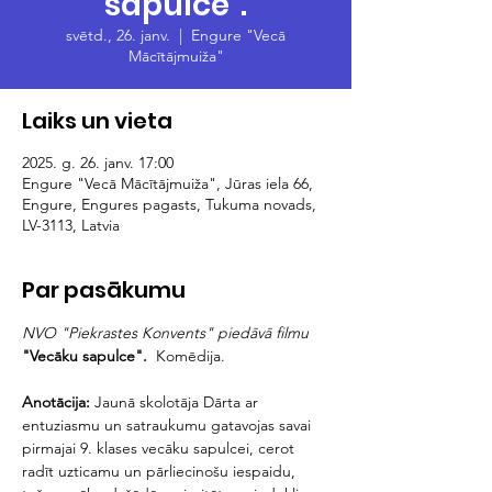
sapulce".
svētd., 26. janv.
  |  
Engure "Vecā
Mācītājmuiža"
Laiks un vieta
2025. g. 26. janv. 17:00
Engure "Vecā Mācītājmuiža", Jūras iela 66,
Engure, Engures pagasts, Tukuma novads,
LV-3113, Latvia
Par pasākumu
NVO "Piekrastes Konvents" piedāvā filmu 
"Vecāku sapulce".  
Komēdija.
Anotācija: 
Jaunā skolotāja Dārta ar 
entuziasmu un satraukumu gatavojas savai 
pirmajai 9. klases vecāku sapulcei, cerot 
radīt uzticamu un pārliecinošu iespaidu, 