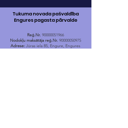
Tukuma novada pašvaldība
Engures pagasta pārvalde
Reģ.Nr.
90000051966
Nodokļu maksātāja reģ.Nr.
90000050975
Adrese:
Jūras iela 85, Engure, Engures
pagasts, Tukuma novads, LV-3113
Banka:
AS „Swedbank”
Kods:
HABALV22
Konts:
LV17HABA0001402040731
Tālr.
24400167
E-pasts:
engure@tukums.lv
E-adrese E-rēķinu saņemšanai:
_DEFAULT@90000051966
Engures Tūrisma informācijas
punkts
Jūras iela 114, Engure, Engures pagasts,