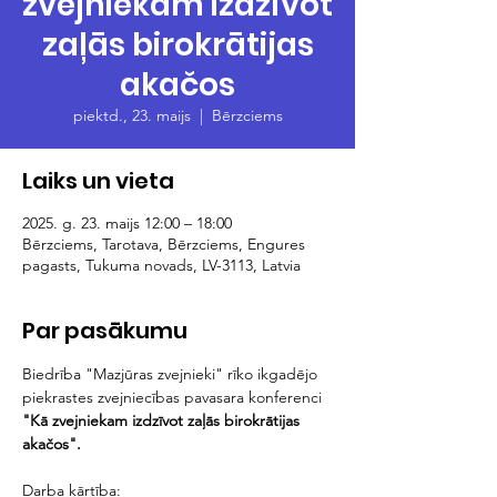
zvejniekam izdzīvot
zaļās birokrātijas
akačos
piektd., 23. maijs
  |  
Bērzciems
Laiks un vieta
2025. g. 23. maijs 12:00 – 18:00
Bērzciems, Tarotava, Bērzciems, Engures
pagasts, Tukuma novads, LV-3113, Latvia
Par pasākumu
Biedrība "Mazjūras zvejnieki" rīko ikgadējo 
piekrastes zvejniecības pavasara konferenci
"Kā zvejniekam izdzīvot zaļās birokrātijas 
akačos". 
Darba kārtība: