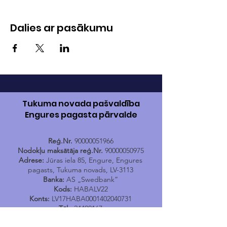
Dalies ar pasākumu
Tukuma novada pašvaldība
Engures pagasta pārvalde
Reģ.Nr.
90000051966
Nodokļu maksātāja reģ.Nr.
90000050975
Adrese:
Jūras iela 85, Engure, Engures
pagasts, Tukuma novads, LV-3113
Banka:
AS „Swedbank”
Kods:
HABALV22
Konts:
LV17HABA0001402040731
Tālr.
24400167
E-pasts:
engure@tukums.lv