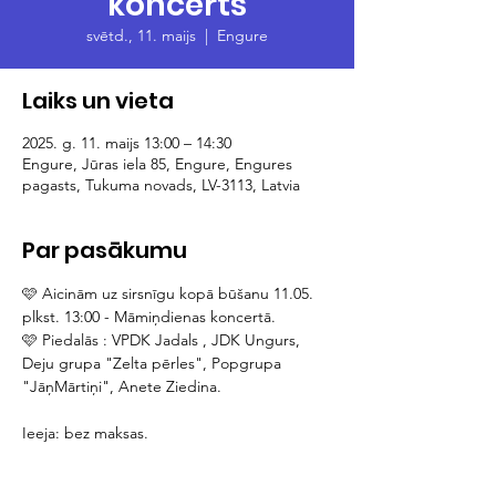
koncerts
svētd., 11. maijs
  |  
Engure
Laiks un vieta
2025. g. 11. maijs 13:00 – 14:30
Engure, Jūras iela 85, Engure, Engures
pagasts, Tukuma novads, LV-3113, Latvia
Par pasākumu
🩷 Aicinām uz sirsnīgu kopā būšanu 11.05. 
plkst. 13:00 - Māmiņdienas koncertā.
🩷 Piedalās : VPDK Jadals , JDK Ungurs, 
Deju grupa "Zelta pērles", Popgrupa 
"JāņMārtiņi", Anete Ziedina.
Ieeja: bez maksas.