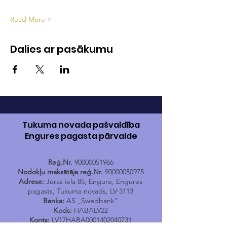
Read More >
Dalies ar pasākumu
Tukuma novada pašvaldība
Engures pagasta pārvalde
Reģ.Nr.
90000051966
Nodokļu maksātāja reģ.Nr.
90000050975
Adrese:
Jūras iela 85, Engure, Engures
pagasts, Tukuma novads, LV-3113
Banka:
AS „Swedbank”
Kods:
HABALV22
Konts:
LV17HABA0001402040731