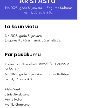
AR STĀSTU"
No 2025. gada 8. janvāra
  |  
Engures Kultūras
namā, Jūras ielā 85.
Laiks un vieta
No 2025. gada 8. janvāra
Engures Kultūras namā, Jūras ielā 85.
Par pasākumu
Laipni aicināti apskatīt 
izstādi "
GLEZNAS AR 
STĀSTU"
No 2025. gada 8. janvāra, Engures Kultūras 
namā, Jūras ielā 85. 
Mākslinieki:  
Jānis Jēkabsons
Antra Ivdra
Agnija Ģērmane