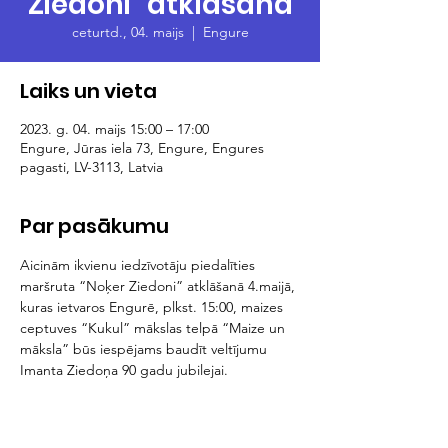
Ziedoni” atklāšana
ceturtd., 04. maijs
  |  
Engure
Laiks un vieta
2023. g. 04. maijs 15:00 – 17:00
Engure, Jūras iela 73, Engure, Engures
pagasti, LV-3113, Latvia
Par pasākumu
Aicinām ikvienu iedzīvotāju piedalīties 
maršruta “Noķer Ziedoni” atklāšanā 4.maijā, 
kuras ietvaros Engurē, plkst. 15:00, maizes 
ceptuves “Kukul” mākslas telpā “Maize un 
māksla” būs iespējams baudīt veltījumu 
Imanta Ziedoņa 90 gadu jubilejai.