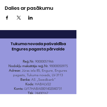
Dalies ar pasākumu
Tukuma novada pašvaldība
Engures pagasta pārvalde
Reģ.Nr.
90000051966
Nodokļu maksātāja reģ.Nr.
90000050975
Adrese:
Jūras iela 85, Engure, Engures
pagasts, Tukuma novads, LV-3113
Banka:
AS „Swedbank”
Kods:
HABALV22
Konts:
LV17HABA0001402040731
Tālr.
24400167
E-pasts:
engure@tukums.lv
E-adrese E-rēķinu saņemšanai:
_DEFAULT@90000051966