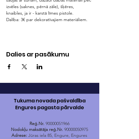
saujas ar sūnām, dažādi dabas materiāli pēc 
izvēles (saknes, pērnā zāle), šķēres, 
knaibles, ja ir - karstā līmes pistole.
Dalība: 3€ par dekoratīvajiem materiāliem.
Dalies ar pasākumu
Tukuma novada pašvaldība
Engures pagasta pārvalde
Reģ.Nr.
90000051966
Nodokļu maksātāja reģ.Nr.
90000050975
Adrese:
Jūras iela 85, Engure, Engures