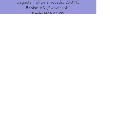
pagasts, Tukuma novads, LV-3113
Banka:
AS „Swedbank”
Kods:
HABALV22
Konts:
LV17HABA0001402040731
Tālr.
24400167
E-pasts:
engure@tukums.lv
E-adrese E-rēķinu saņemšanai:
_DEFAULT@90000051966
Engures Tūrisma informācijas
punkts
Jūras iela 114, Engure, Engures pagasts,
Tukuma novads,
LV-3113
e-pasts
:
tip.engure@tukums.lv
Tel
:
+371 24400170
Noderīgi
Pasākumi
Jaunumi
Par Engures
pagastu