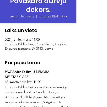
Pavasara durvju
dekors.
sestd., 16. marts
  |  
Engures Bibliotēka
Laiks un vieta
2024. g. 16. marts 11:00
Engures Bibliotēka, Jūras iela 85, Engure,
Engures pagasts, LV-3113, Latvia
Par pasākumu
PAVASARA DURVJU DEKORA 
MEISTARKLASE. 
16. martā no plkst. 11:00
Engures Bibliotēkā norisināsies pavasarīga 
meistarklase kopā ar Sandiju Joniņu. 
Uz nodarbību līdzi jāņem: trīs pamatīgas 
saujas ar lokaniem zariem/klūgām, trīs 