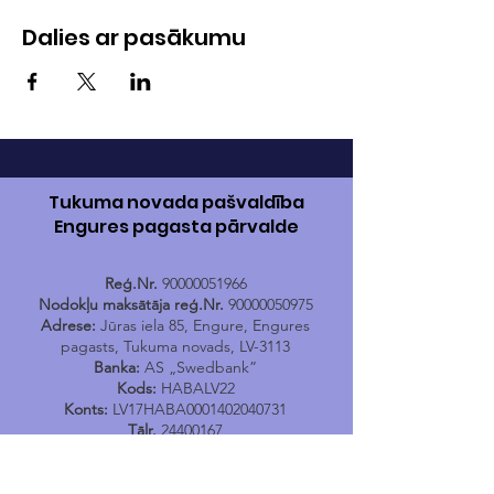
Dalies ar pasākumu
Tukuma novada pašvaldība
Engures pagasta pārvalde
Reģ.Nr.
90000051966
Nodokļu maksātāja reģ.Nr.
90000050975
Adrese:
Jūras iela 85, Engure, Engures
pagasts, Tukuma novads, LV-3113
Banka:
AS „Swedbank”
Kods:
HABALV22
Konts:
LV17HABA0001402040731
Tālr.
24400167
E-pasts:
engure@tukums.lv
E-adrese E-rēķinu saņemšanai:
_DEFAULT@90000051966