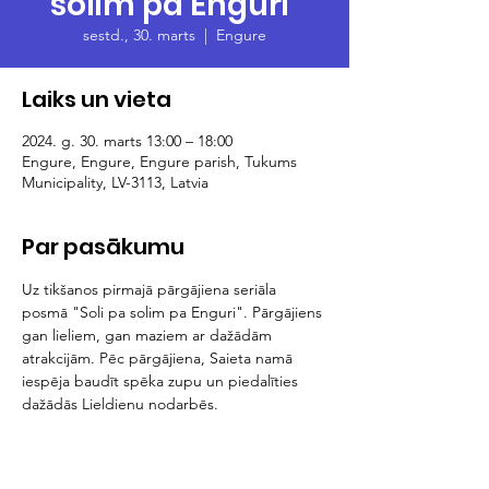
solim pa Enguri"
sestd., 30. marts
  |  
Engure
Laiks un vieta
2024. g. 30. marts 13:00 – 18:00
Engure, Engure, Engure parish, Tukums
Municipality, LV-3113, Latvia
Par pasākumu
Uz tikšanos pirmajā pārgājiena seriāla 
posmā "Soli pa solim pa Enguri". Pārgājiens 
gan lieliem, gan maziem ar dažādām 
atrakcijām. Pēc pārgājiena, Saieta namā 
iespēja baudīt spēka zupu un piedalīties 
dažādās Lieldienu nodarbēs. 