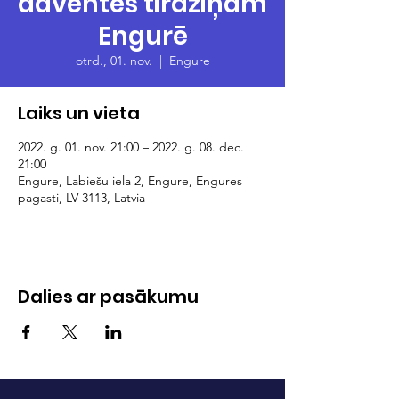
adventes tirdziņam
Engurē
otrd., 01. nov.
  |  
Engure
Laiks un vieta
2022. g. 01. nov. 21:00 – 2022. g. 08. dec.
21:00
Engure, Labiešu iela 2, Engure, Engures
pagasti, LV-3113, Latvia
Dalies ar pasākumu