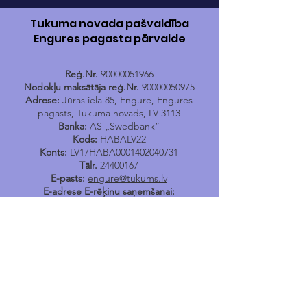
Tukuma novada pašvaldība
Engures pagasta pārvalde
Reģ.Nr.
90000051966
Nodokļu maksātāja reģ.Nr.
90000050975
Adrese:
Jūras iela 85, Engure, Engures
pagasts, Tukuma novads, LV-3113
Banka:
AS „Swedbank”
Kods:
HABALV22
Konts:
LV17HABA0001402040731
Tālr.
24400167
E-pasts:
engure@tukums.lv
E-adrese E-rēķinu saņemšanai:
_DEFAULT@90000051966
Engures Tūrisma informācijas
punkts
Jūras iela 114, Engure, Engures pagasts,
Tukuma novads,