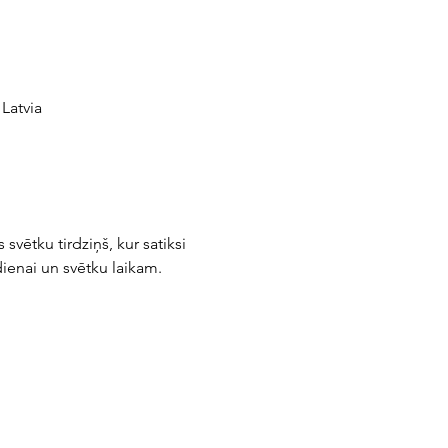
Latvia
vētku tirdziņš, kur satiksi 
ienai un svētku laikam. 