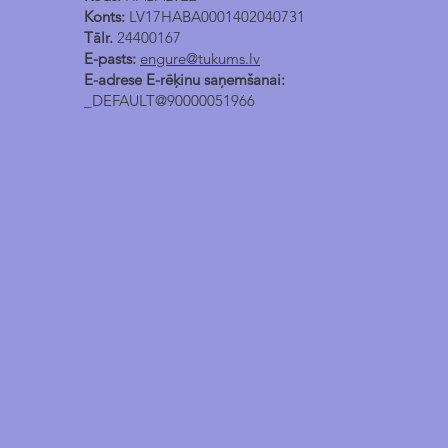
Konts:
LV17HABA0001402040731
Tālr.
24400167
E-pasts:
engure@tukums.lv
E-adrese E-rēķinu saņemšanai:
_DEFAULT@90000051966