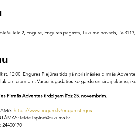
a
abiešu iela 2, Engure, Engures pagasts, Tukuma novads, LV-3113, 
mu
st. 12:00, Engures Piejūras tidziņā norisināsies pirmās Adventes s
ālākiem ciemiem. Varēsi iegādāties ko gardu un sirdij tīkamu, ikd
ties Pirmās Adventes tirdziņam līdz 25. novembrim. 
JAMA: 
https://www.engure.lv/engurestirgus
ĀMAS: lelde.lapina@tukums.lv 
 24400170 