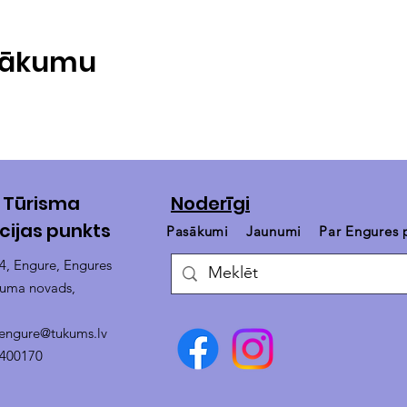
asākumu
 Tūrisma
Noderīgi
cijas punkts
Pasākumi
Jaunumi
Par Engures
14, Engure, Engures
kuma novads,
.engure@tukums.lv
4400170