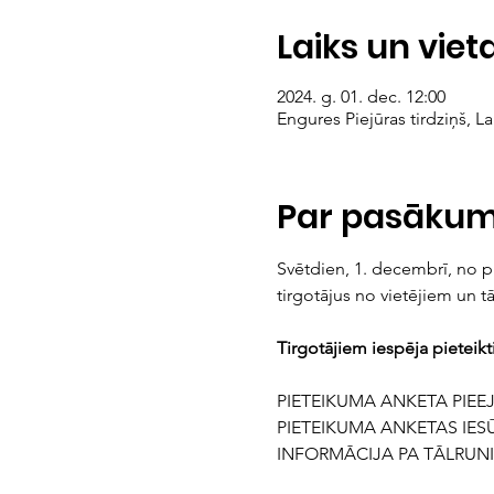
Laiks un viet
2024. g. 01. dec. 12:00
Engures Piejūras tirdziņš, L
Par pasāku
Svētdien, 1. decembrī, no plk
tirgotājus no vietējiem un t
Tirgotājiem iespēja pieteik
PIETEIKUMA ANKETA PIEE
PIETEIKUMA ANKETAS IESŪT
INFORMĀCIJA PA TĀLRUNI: