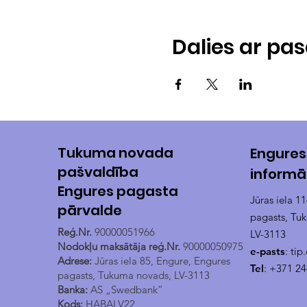
Dalies ar p
Tukuma novada
Engures
pašvaldība
informā
Engures pagasta
Jūras iela 1
pārvalde
pagasts, Tu
Reģ.Nr.
90000051966
LV-3113
Nodokļu maksātāja reģ.Nr.
90000050975
e-pasts
:
tip
Adrese:
Jūras iela 85, Engure, Engures
Tel
: +371 2
pagasts, Tukuma novads, LV-3113
Banka:
AS „Swedbank”
Kods:
HABALV22