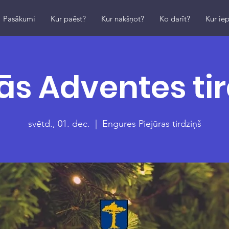
Pasākumi
Kur paēst?
Kur nakšņot?
Ko darīt?
Kur iep
ās Adventes tir
svētd., 01. dec.
  |  
Engures Piejūras tirdziņš