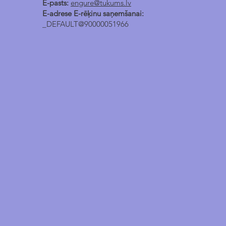
E-pasts:
engure@tukums.lv
E-adrese E-rēķinu saņemšanai:
_DEFAULT@90000051966