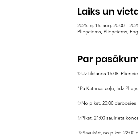
Laiks un viet
2025. g. 16. aug. 20:00 – 2025
Plieņciems, Plieņciems, Engu
Par pasāku
✨Uz tikšanos 16.08. Plieņci
"Pa Katrīnas ceļu, līdz Plie
✨No plkst. 20:00 darbosies
✨Plkst. 21:00 saulrieta konc
 ✨Savukārt, no plkst. 22:00