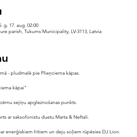
a
. g. 17. aug. 02:00
re parish, Tukums Municipality, LV-3113, Latvia
mu
emā - pludmalē pie Plieņciema kāpas.
ņciema kāpai"
 bērnu sejiņu apgleznošanas punkts.
erts ar saksofonistu duetu Marta & Neftali.
 par enerģiskiem hītiem un deju soļiem rūpēsies DJ Lion.