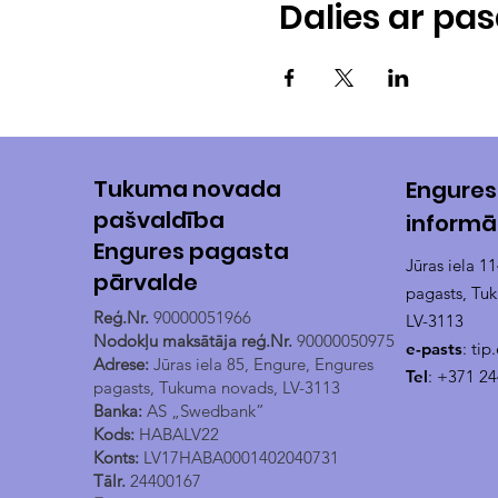
Dalies ar p
Tukuma novada
Engures
pašvaldība
informā
Engures pagasta
Jūras iela 1
pārvalde
pagasts, Tu
Reģ.Nr.
90000051966
LV-3113
Nodokļu maksātāja reģ.Nr.
90000050975
e-pasts
:
tip
Adrese:
Jūras iela 85, Engure, Engures
Tel
: +371 2
pagasts, Tukuma novads, LV-3113
Banka:
AS „Swedbank”
Kods:
HABALV22
Konts:
LV17HABA0001402040731
Tālr.
24400167