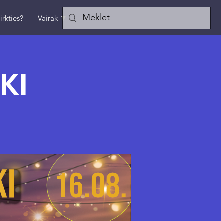
irkties?
Vairāk ▼
KI