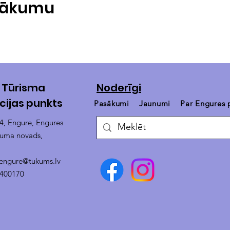
asākumu
 Tūrisma
Noderīgi
cijas punkts
Pasākumi
Jaunumi
Par Engures
14, Engure, Engures
kuma novads,
.engure@tukums.lv
4400170