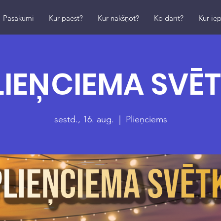
Pasākumi
Kur paēst?
Kur nakšņot?
Ko darīt?
Kur iep
LIEŅCIEMA SVĒT
sestd., 16. aug.
  |  
Plieņciems