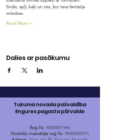
standarta formas izspiest ar formiņām.
Sirdis, apļi, kaķi un viss, kur tava fantāzija 
sniedzas.
Read More >
Dalies ar pasākumu
Tukuma novada pašvaldība
Engures pagasta pārvalde
Reģ.Nr.
90000051966
Nodokļu maksātāja reģ.Nr.
90000050975
Adrese:
Jūras iela 85, Engure, Engures