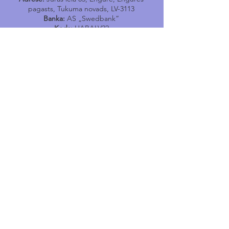
pagasts, Tukuma novads, LV-3113
Banka:
AS „Swedbank”
Kods:
HABALV22
Konts:
LV17HABA0001402040731
Tālr.
24400167
E-pasts:
engure@tukums.lv
E-adrese E-rēķinu saņemšanai:
_DEFAULT@90000051966
Engures Tūrisma informācijas
punkts
Jūras iela 114, Engure, Engures pagasts,
Tukuma novads,
LV-3113
e-pasts
:
tip.engure@tukums.lv
Tel
:
+371 24400170
Noderīgi
Pasākumi
Jaunumi
Par Engures
pagastu