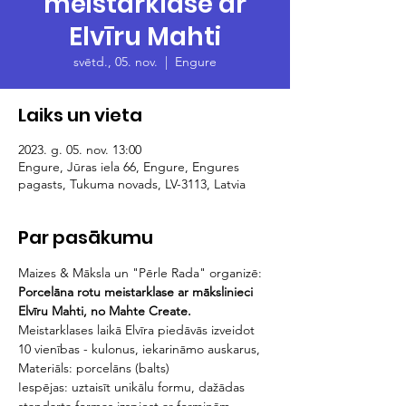
meistarklase ar
Elvīru Mahti
svētd., 05. nov.
  |  
Engure
Laiks un vieta
2023. g. 05. nov. 13:00
Engure, Jūras iela 66, Engure, Engures
pagasts, Tukuma novads, LV-3113, Latvia
Par pasākumu
Maizes & Māksla un "Pērle Rada" organizē:
Porcelāna rotu meistarklase ar mākslinieci 
Elvīru Mahti, no Mahte Create. 
Meistarklases laikā Elvīra piedāvās izveidot 
10 vienības - kulonus, iekarināmo auskarus,
Materiāls: porcelāns (balts)
Iespējas: uztaisīt unikālu formu, dažādas 