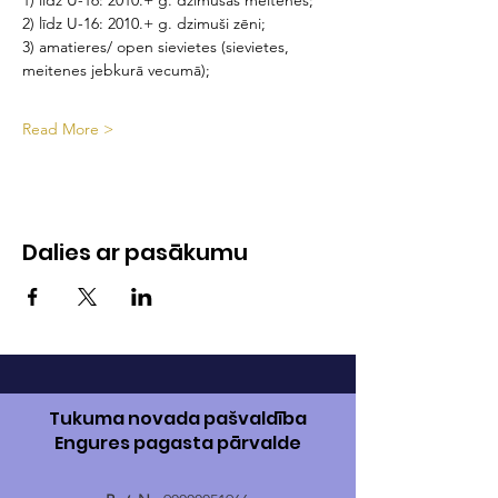
1) līdz U-16: 2010.+ g. dzimušās meitenes;
2) līdz U-16: 2010.+ g. dzimuši zēni;
3) amatieres/ open sievietes (sievietes, 
meitenes jebkurā vecumā);
Read More >
Dalies ar pasākumu
Tukuma novada pašvaldība
Engures pagasta pārvalde