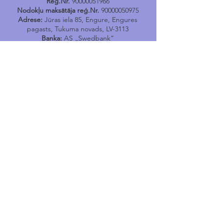
Reģ.Nr.
90000051966
Nodokļu maksātāja reģ.Nr.
90000050975
Adrese:
Jūras iela 85, Engure, Engures
pagasts, Tukuma novads, LV-3113
Banka:
AS „Swedbank”
Kods:
HABALV22
Konts:
LV17HABA0001402040731
Tālr.
24400167
E-pasts:
engure@tukums.lv
E-adrese E-rēķinu saņemšanai:
_DEFAULT@90000051966
Engures Tūrisma informācijas
punkts
Jūras iela 114, Engure, Engures pagasts,
Tukuma novads,
LV-3113
e-pasts
:
tip.engure@tukums.lv
Tel
:
+371 24400170
Noderīgi