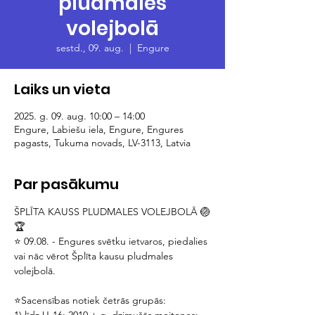
pludmales
volejbolā
sestd., 09. aug.
  |  
Engure
Laiks un vieta
2025. g. 09. aug. 10:00 – 14:00
Engure, Labiešu iela, Engure, Engures
pagasts, Tukuma novads, LV-3113, Latvia
Par pasākumu
ŠPLĪTA KAUSS PLUDMALES VOLEJBOLĀ 🏐
🏆
⭐ 09.08. - Engures svētku ietvaros, piedalies 
vai nāc vērot Šplīta kausu pludmales 
volejbolā. 
⭐Sacensības notiek četrās grupās: