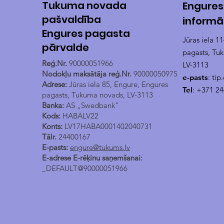
Tukuma novada
Engures
pašvaldība
informā
Engures pagasta
Jūras iela 1
pārvalde
pagasts, Tu
Reģ.Nr.
90000051966
LV-3113
Nodokļu maksātāja reģ.Nr.
90000050975
e-pasts
:
tip
Adrese:
Jūras iela 85, Engure, Engures
Tel
: +371 2
pagasts, Tukuma novads, LV-3113
Banka:
AS „Swedbank”
Kods:
HABALV22
Konts:
LV17HABA0001402040731
Tālr.
24400167
E-pasts:
engure@tukums.lv
E-adrese E-rēķinu saņemšanai:
_DEFAULT@90000051966