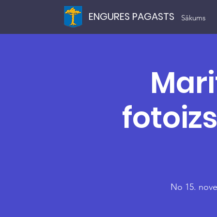
ENGURES PAGASTS
Sākums
Mari
fotoi
No 15. nove