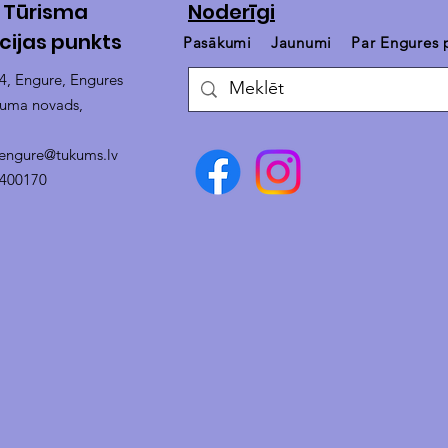
 Tūrisma
Noderīgi
cijas punkts
Pasākumi
Jaunumi
Par Engures
14, Engure, Engures
kuma novads,
.engure@tukums.lv
4400170