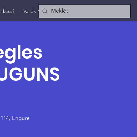
irkties?
Vairāk ▼
egles
 UGUNS
 114, Engure