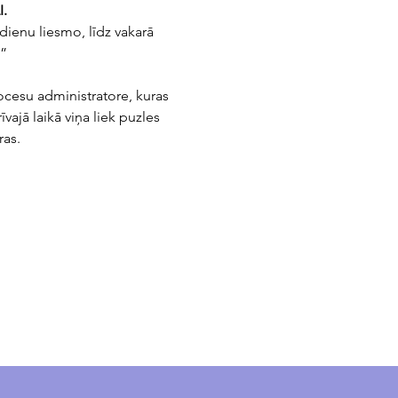
I.
ienu liesmo, līdz vakarā 
.”
ocesu administratore, kuras 
vajā laikā viņa liek puzles 
ras.