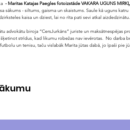
ka
  - Maritas Katajas Paegles fotoizstāde VAKARA UGUNS MIRKĻ
sa sākums - siltums, gaisma un skaistums. Saule kā uguns katru d
zirksteles kaisa un dziest, lai no rīta pati sevi atkal aizdedzinātu
nātu advokātu biroja “CersJurkāns” juriste un maksātnespējas pr
, šķetinot strīdus, kad likumu robežas nav ievērotas.  No darba brī
futbolu un tenisu, taču vislabāk Marita jūtas dabā, jo īpaši pie jū
asākumu