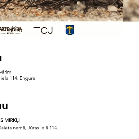
a
vārim
iela 114, Engure
mu
S MIRKĻI
ieta namā, Jūras ielā 114. 