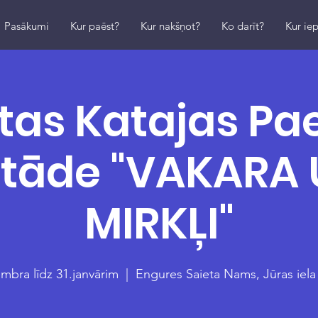
Pasākumi
Kur paēst?
Kur nakšņot?
Ko darīt?
Kur iep
tas Katajas Pa
zstāde "VAKARA
MIRKĻI"
mbra līdz 31.janvārim
  |  
Engures Saieta Nams, Jūras iela