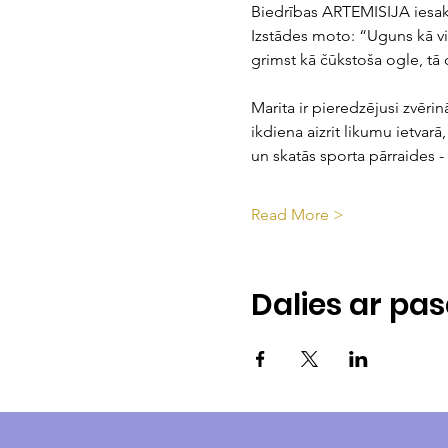
Biedrības ARTEMISIJA iesa
Izstādes moto: “Uguns kā vi
grimst kā čūkstoša ogle, tā d
Marita ir pieredzējusi zvēri
ikdiena aizrit likumu ietvarā
un skatās sporta pārraides - 
Read More >
Dalies ar p