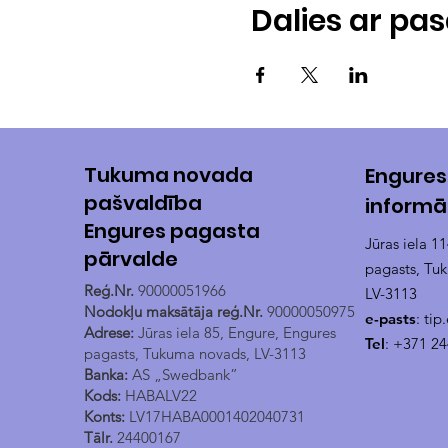
Dalies ar p
Tukuma novada
Engures
pašvaldība
informā
Engures pagasta
Jūras iela 1
pārvalde
pagasts, Tu
Reģ.Nr.
90000051966
LV-3113
Nodokļu maksātāja reģ.Nr.
90000050975
e-pasts
:
tip
Adrese:
Jūras iela 85, Engure, Engures
Tel
: +371 2
pagasts, Tukuma novads, LV-3113
Banka:
AS „Swedbank”
Kods:
HABALV22
Konts:
LV17HABA0001402040731
Tālr.
24400167