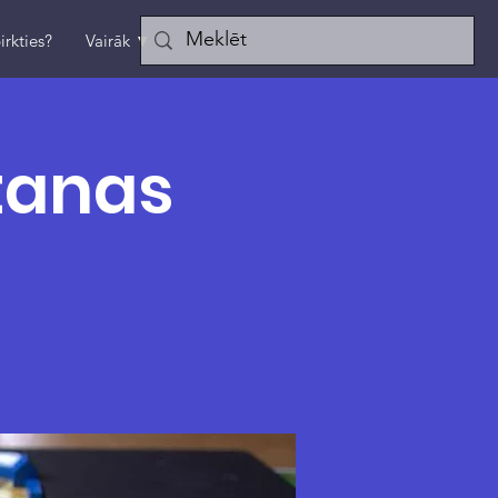
irkties?
Vairāk ▼
tanas