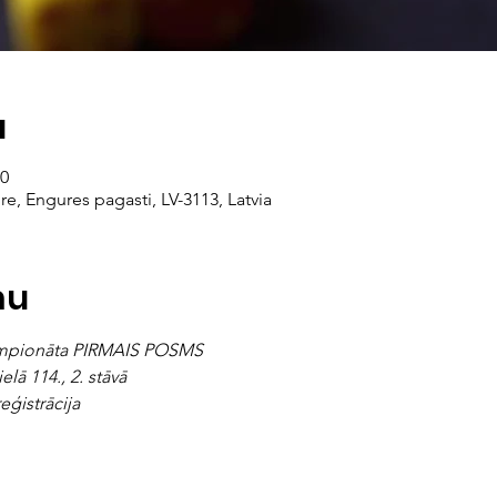
a
00
re, Engures pagasti, LV-3113, Latvia
mu
empionāta PIRMAIS POSMS
lā 114., 2. stāvā
eģistrācija