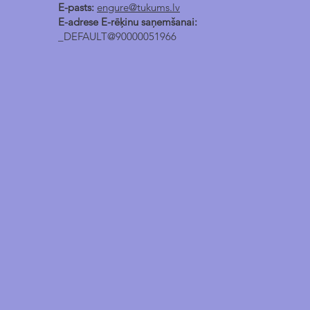
E-pasts:
engure@tukums.lv
E-adrese E-rēķinu saņemšanai:
_DEFAULT@90000051966