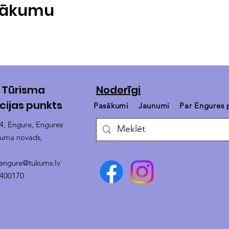
asākumu
 Tūrisma
Noderīgi
cijas punkts
Pasākumi
Jaunumi
Par Engures
14, Engure, Engures
kuma novads,
.engure@tukums.lv
4400170