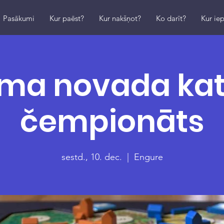
Pasākumi
Kur paēst?
Kur nakšņot?
Ko darīt?
Kur iep
ma novada ka
čempionāts
sestd., 10. dec.
  |  
Engure