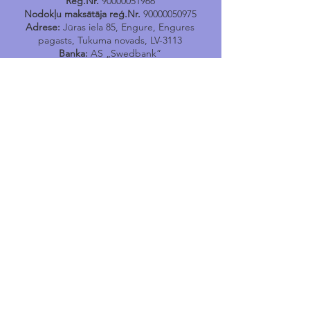
Reģ.Nr.
90000051966
Nodokļu maksātāja reģ.Nr.
90000050975
Adrese:
Jūras iela 85, Engure, Engures
pagasts, Tukuma novads, LV-3113
Banka:
AS „Swedbank”
Kods:
HABALV22
Konts:
LV17HABA0001402040731
Tālr.
24400167
E-pasts:
engure@tukums.lv
E-adrese E-rēķinu saņemšanai:
_DEFAULT@90000051966
Engures Tūrisma informācijas
punkts
Jūras iela 114, Engure, Engures pagasts,
Tukuma novads,
LV-3113
e-pasts
:
tip.engure@tukums.lv
Tel
:
+371 24400170
Noderīgi