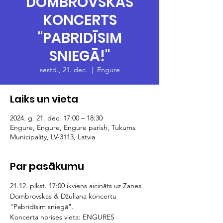
DOMBROVSKAS
KONCERTS
"PABRIDĪSIM
SNIEGĀ!"
sestd., 21. dec.
  |  
Engure
Laiks un vieta
2024. g. 21. dec. 17:00 – 18:30
Engure, Engure, Engure parish, Tukums
Municipality, LV-3113, Latvia
Par pasākumu
21.12. plkst. 17:00 ikviens aicināts uz Zanes 
Dombrovskas & Džuliana koncertu 
"Pabridīsim sniegā". 
Koncerta norises vieta: ENGURES 