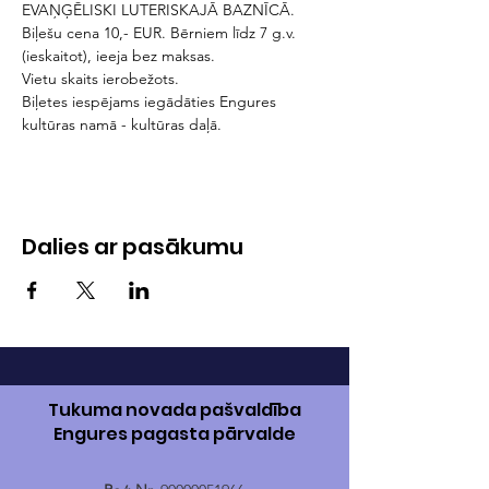
EVAŅĢĒLISKI LUTERISKAJĀ BAZNĪCĀ.
Biļešu cena 10,- EUR. Bērniem līdz 7 g.v. 
(ieskaitot), ieeja bez maksas.
Vietu skaits ierobežots. 
Biļetes iespējams iegādāties Engures 
kultūras namā - kultūras daļā.
Dalies ar pasākumu
Tukuma novada pašvaldība
Engures pagasta pārvalde