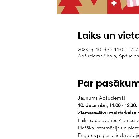
Laiks un viet
2023. g. 10. dec. 11:00 – 2023
Apšuciema Skola, Apšuciems,
Par pasāku
Jaunums Apšuciemā! 
10. decembrī, 11:00 - 12:30. 
Ziemassvētku meistarkalse 
Laiks sagatavoties Ziemass
Plašāka informācija un piete
Engures pagasta iedzīvotāj