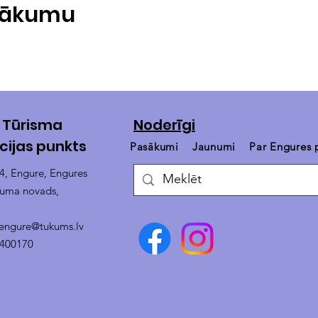
asākumu
 Tūrisma
Noderīgi
cijas punkts
Pasākumi
Jaunumi
Par Engures
14, Engure, Engures
kuma novads,
.engure@tukums.lv
4400170