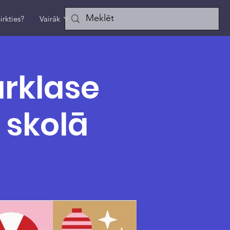
irkties?
Vairāk ▼
rklase
skolā