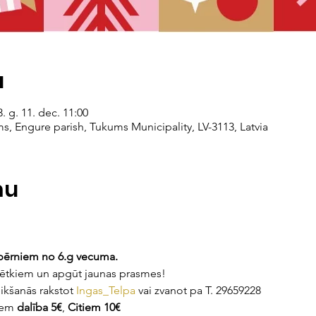
a
. g. 11. dec. 11:00
 Engure parish, Tukums Municipality, LV-3113, Latvia
mu
 
bērniem no 6.g vecuma. 
vētkiem un apgūt jaunas prasmes! 
ikšanās rakstot 
Ingas_Telpa
 vai zvanot pa T. 29659228
iem 
dalība 5€
, 
Citiem 10€