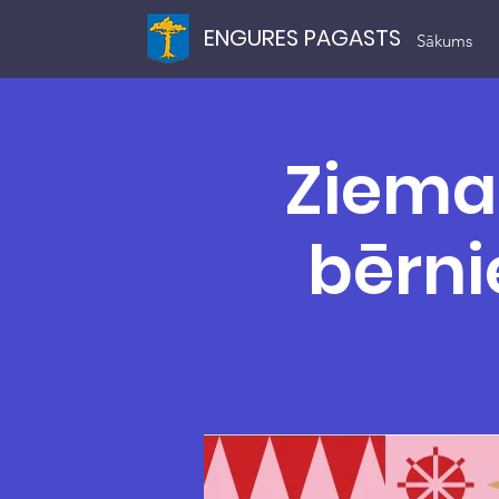
ENGURES PAGASTS
Sākums
Ziema
bērn