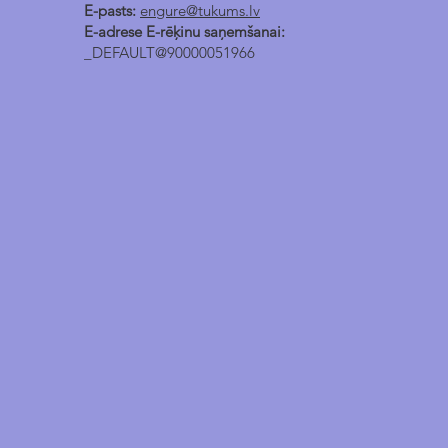
E-pasts:
engure@tukums.lv
E-adrese E-rēķinu saņemšanai:
_DEFAULT@90000051966