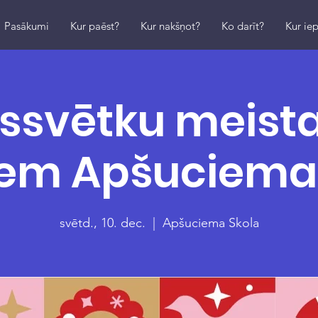
Pasākumi
Kur paēst?
Kur nakšņot?
Ko darīt?
Kur iep
ssvētku meista
iem Apšuciema 
svētd., 10. dec.
  |  
Apšuciema Skola