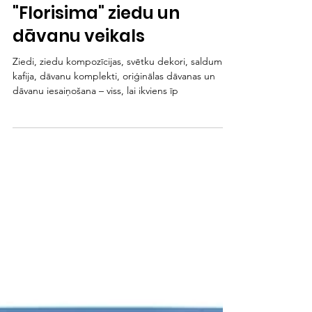
Mar 10, 2025
"Florisima" ziedu un
dāvanu veikals
Ziedi, ziedu kompozīcijas, svētku dekori, saldumi,
kafija, dāvanu komplekti, oriģinālas dāvanas un
dāvanu iesaiņošana – viss, lai ikviens īp